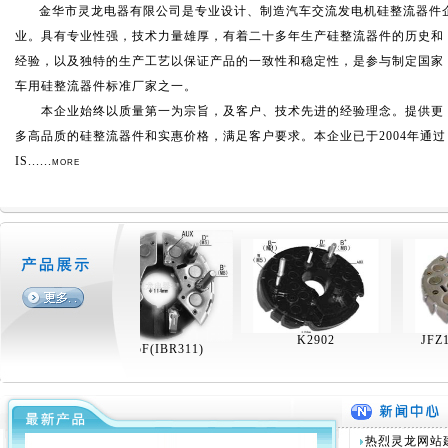
金华市灵龙电器有限公司是专业设计、制造汽车交流发电机
硅
整流器件
业。具有专业性强，技术力量雄厚，有着二十多年生产
硅
整流器件的历史和
经验，以及独特的生产工艺以保证产品的一致性和稳定性，是参与制定国家
车用
硅
整流器件标准厂家之一。
本企业始终以质量第一为宗旨，及客户、技术先进的经验理念。提供更
多高品质的
硅
整流器件和实惠价格，满足客户要求。本企业已于2004年通过
IS......
MORE
2918(IBR313)
K2902
K275F(IBR311)
热烈灵龙网站建