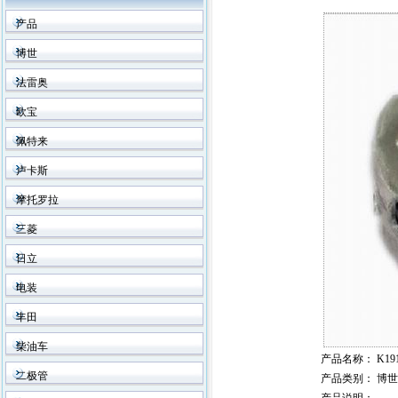
产品
博世
法雷奥
欧宝
佩特来
卢卡斯
摩托罗拉
三菱
日立
电装
丰田
柴油车
产品名称
： K191
二极管
产品类别
： 博世