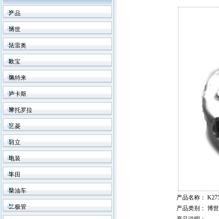
产品
博世
法雷奥
欧宝
佩特来
卢卡斯
摩托罗拉
三菱
日立
电装
丰田
柴油车
产品名称
： K275
二极管
产品类别
： 博世