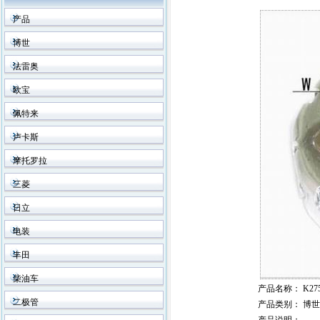
产品
博世
法雷奥
欧宝
佩特来
卢卡斯
摩托罗拉
三菱
日立
电装
丰田
柴油车
产品名称
： K275
二极管
产品类别
： 博世