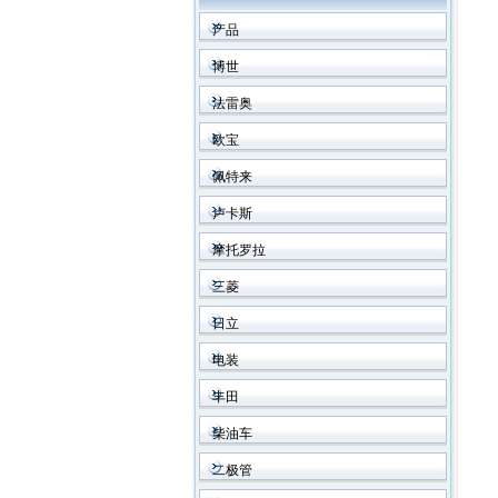
产品
博世
法雷奥
欧宝
佩特来
卢卡斯
摩托罗拉
三菱
日立
电装
丰田
柴油车
二极管