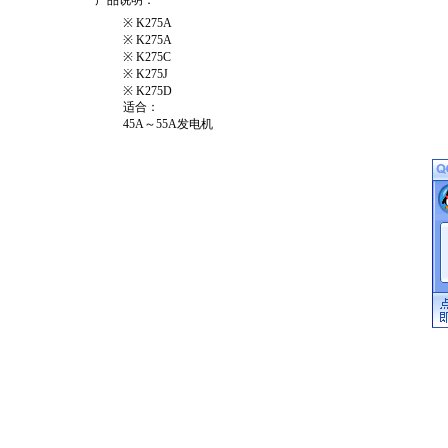
产品说明
：
※ K275A
※ K275A
※ K275C
※ K275J
※ K275D
适合：
45A～55A发电机