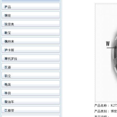
产品
博世
法雷奥
欧宝
佩特来
卢卡斯
摩托罗拉
三菱
日立
电装
丰田
柴油车
产品名称
： K275
二极管
产品类别
： 博世