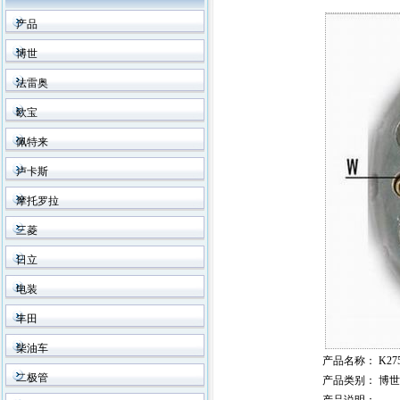
产品
博世
法雷奥
欧宝
佩特来
卢卡斯
摩托罗拉
三菱
日立
电装
丰田
柴油车
产品名称
： K275
二极管
产品类别
： 博世