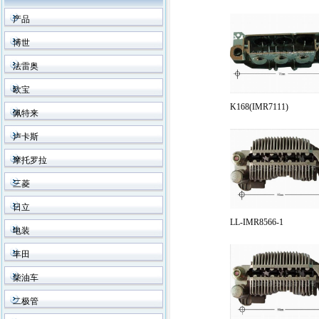
产品
博世
法雷奥
欧宝
K168(IMR7111)
佩特来
卢卡斯
摩托罗拉
三菱
日立
LL-IMR8566-1
电装
丰田
柴油车
二极管