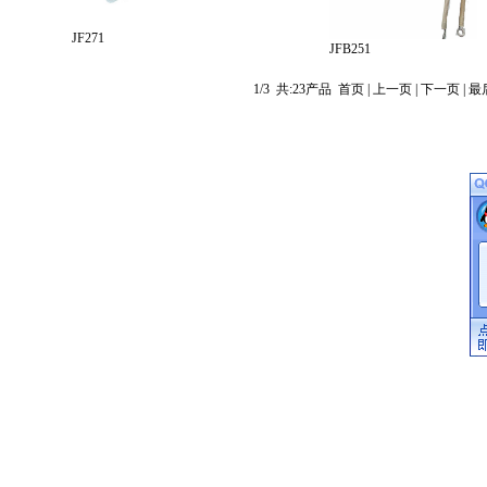
JF271
JFB251
1/3
共:
23产品
首页
| 上一页 |
下一页
|
最