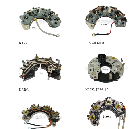
K153
F153-JF6108
K2503
K2923-JFZ6110