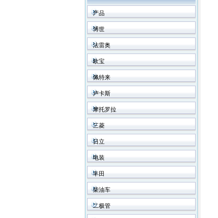
产品
博世
法雷奥
欧宝
佩特来
卢卡斯
摩托罗拉
三菱
日立
电装
丰田
柴油车
二极管